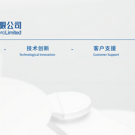
技术创新
客户支援
-
-
Technological Innovation
Customer Support