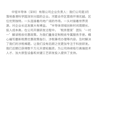
-
中锃半导体（深圳）有限公司企业负责人：我们公司是3月
落地香港科学园深圳分园的企业。河套合作区营商环境优越，区
Technological Innovation
位优势独特，一头连接着内地广阔的市场，一头对接着世界资
-
源，对企业长远发展大有裨益。“半导体领域创新时间周期长、
投入成本高，在公司开展研发过程中，‘税务管家’团队‘一对
一’解读税收优惠政策，为我们量身定制税收专属服务手册，精
心编写最新税费优惠政策指引、涉税事项办理等内容，及时解决
Company Products
了我们的涉税难题，让我们没有后顾之忧更加专注于科技研发。
我们近期已获得数千万元天使轮融资，为公司持续吸引高端技术
人才、加大原型设备和关键工艺研发投入提供了支持。